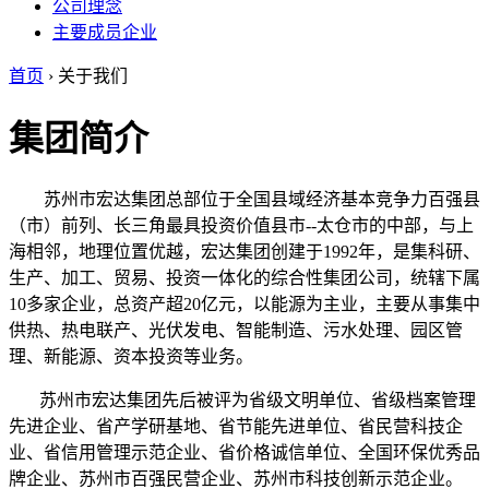
公司理念
主要成员企业
首页
› 关于我们
集团简介
苏州市宏达集团总部位于全国县域经济基本竞争力百强县
（市）前列、长三角最具投资价值县市--太仓市的中部，与上
海相邻，地理位置优越，宏达集团创建于1992年，是集科研、
生产、加工、贸易、投资一体化的综合性集团公司，统辖下属
10多家企业，总资产超20亿元，以能源为主业，主要从事集中
供热、热电联产、光伏发电、智能制造、污水处理、园区管
理、新能源、资本投资等业务。
苏州市宏达集团先后被评为省级文明单位、省级档案管理
先进企业、省产学研基地、省节能先进单位、省民营科技企
业、省信用管理示范企业、省价格诚信单位、全国环保优秀品
牌企业、苏州市百强民营企业、苏州市科技创新示范企业。